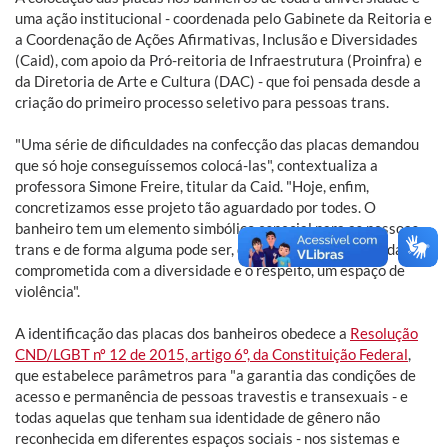
uma ação institucional - coordenada pelo Gabinete da Reitoria e
a Coordenação de Ações Afirmativas, Inclusão e Diversidades
(Caid), com apoio da Pró-reitoria de Infraestrutura (Proinfra) e
da Diretoria de Arte e Cultura (DAC) - que foi pensada desde a
criação do primeiro processo seletivo para pessoas trans.
"Uma série de dificuldades na confecção das placas demandou
que só hoje conseguíssemos colocá-las", contextualiza a
professora Simone Freire, titular da Caid. "Hoje, enfim,
concretizamos esse projeto tão aguardado por todes. O
banheiro tem um elemento simbólico especial para as pessoas
trans e de forma alguma pode ser, dentro de uma universidade
comprometida com a diversidade e o respeito, um espaço de
violência".
A identificação das placas dos banheiros obedece a
Resolução
CND/LGBT nº 12 de 2015, artigo 6º, da Constituição Federal
,
que estabelece parâmetros para "a garantia das condições de
acesso e permanência de pessoas travestis e transexuais - e
todas aquelas que tenham sua identidade de gênero não
reconhecida em diferentes espaços sociais - nos sistemas e