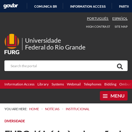
COMUNICA BR
INFORMATION ACCESS
PARTICI
SKIP
PORTUGUÊS
ESPAÑOL
TO
HIGH CONTRAST
SITE MAP
CONTENT
Universidade
Federal do Rio Grande
Information Access
Library
Systems
Webmail
Telephones
Bidding
Ombuds
MENU
>
>
YOU ARE HERE:
HOME
NOTÍCIAS
INSTITUCIONAL
DIVERSIDADE