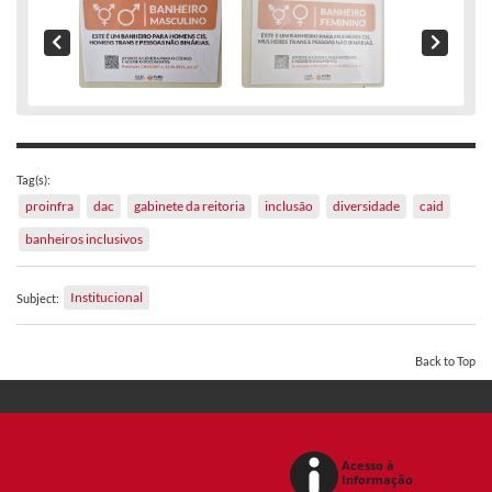
Tag(s):
proinfra
dac
gabinete da reitoria
inclusão
diversidade
caid
banheiros inclusivos
Institucional
Subject:
Back to Top