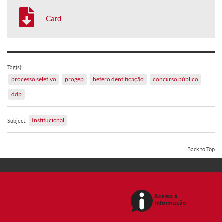
Card
Tag(s):
processo seletivo
progep
heteroidentificação
concurso público
ddp
Institucional
Subject:
Back to Top