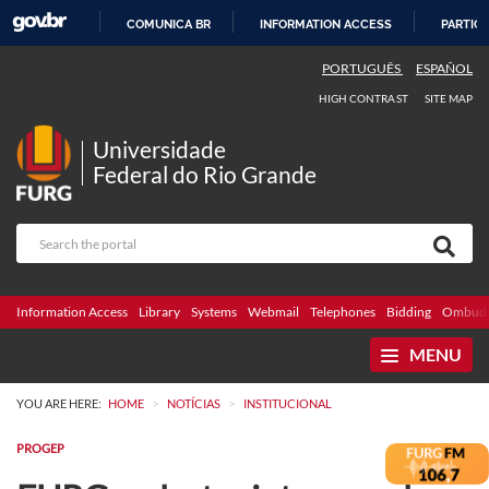
COMUNICA BR
INFORMATION ACCESS
PARTICI
SKIP
PORTUGUÊS
ESPAÑOL
TO
HIGH CONTRAST
SITE MAP
CONTENT
Universidade
Federal do Rio Grande
Information Access
Library
Systems
Webmail
Telephones
Bidding
Ombuds
MENU
>
>
YOU ARE HERE:
HOME
NOTÍCIAS
INSTITUCIONAL
PROGEP