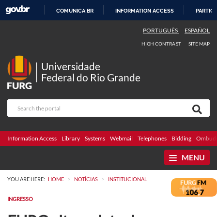
COMUNICA BR
INFORMATION ACCESS
PARTICI
SKIP
PORTUGUÊS
ESPAÑOL
TO
HIGH CONTRAST
SITE MAP
CONTENT
Universidade
Federal do Rio Grande
Information Access
Library
Systems
Webmail
Telephones
Bidding
Ombuds
MENU
>
>
YOU ARE HERE:
HOME
NOTÍCIAS
INSTITUCIONAL
INGRESSO