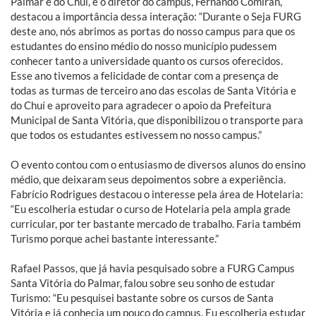
Palmar e do Chuí, e o diretor do campus, Fernando Comiran,
destacou a importância dessa interação: “Durante o Seja FURG
deste ano, nós abrimos as portas do nosso campus para que os
estudantes do ensino médio do nosso município pudessem
conhecer tanto a universidade quanto os cursos oferecidos.
Esse ano tivemos a felicidade de contar com a presença de
todas as turmas de terceiro ano das escolas de Santa Vitória e
do Chuí e aproveito para agradecer o apoio da Prefeitura
Municipal de Santa Vitória, que disponibilizou o transporte para
que todos os estudantes estivessem no nosso campus.”
O evento contou com o entusiasmo de diversos alunos do ensino
médio, que deixaram seus depoimentos sobre a experiência.
Fabrício Rodrigues destacou o interesse pela área de Hotelaria:
“Eu escolheria estudar o curso de Hotelaria pela ampla grade
curricular, por ter bastante mercado de trabalho. Faria também
Turismo porque achei bastante interessante.”
Rafael Passos, que já havia pesquisado sobre a FURG Campus
Santa Vitória do Palmar, falou sobre seu sonho de estudar
Turismo: “Eu pesquisei bastante sobre os cursos de Santa
Vitória e já conhecia um pouco do campus. Eu escolheria estudar