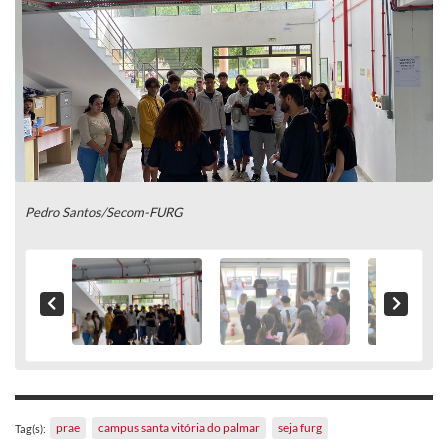
Pedro Santos/Secom-FURG
prae
campus santa vitória do palmar
seja furg
Tag(s):