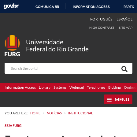
COMUNICA BR
INFORMATION ACCESS
PARTICI
SKIP
PORTUGUÊS
ESPAÑOL
TO
HIGH CONTRAST
SITE MAP
CONTENT
Universidade
Federal do Rio Grande
Information Access
Library
Systems
Webmail
Telephones
Bidding
Ombuds
MENU
>
>
YOU ARE HERE:
HOME
NOTÍCIAS
INSTITUCIONAL
SEJA FURG