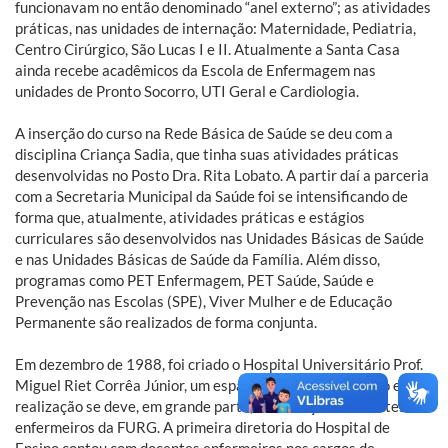
funcionavam no então denominado “anel externo”; as atividades
práticas, nas unidades de internação: Maternidade, Pediatria,
Centro Cirúrgico, São Lucas I e II. Atualmente a Santa Casa
ainda recebe acadêmicos da Escola de Enfermagem nas
unidades de Pronto Socorro, UTI Geral e Cardiologia.
A inserção do curso na Rede Básica de Saúde se deu com a
disciplina Criança Sadia, que tinha suas atividades práticas
desenvolvidas no Posto Dra. Rita Lobato. A partir daí a parceria
com a Secretaria Municipal da Saúde foi se intensificando de
forma que, atualmente, atividades práticas e estágios
curriculares são desenvolvidos nas Unidades Básicas de Saúde
e nas Unidades Básicas de Saúde da Família. Além disso,
programas como PET Enfermagem, PET Saúde, Saúde e
Prevenção nas Escolas (SPE), Viver Mulher e de Educação
Permanente são realizados de forma conjunta.
Em dezembro de 1988, foi criado o Hospital Universitário Prof.
Miguel Riet Corrêa Júnior, um espaço sonhado, idealizado e cuja
realização se deve, em grande parte, ao esforço de docentes
enfermeiros da FURG. A primeira diretoria do Hospital de
Ensino contou com docentes enfermeiros nos cargos de