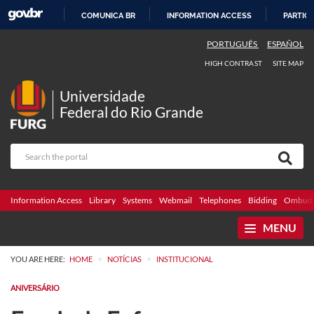
COMUNICA BR
INFORMATION ACCESS
PARTICI
SKIP
PORTUGUÊS
ESPAÑOL
TO
HIGH CONTRAST
SITE MAP
CONTENT
Universidade
Federal do Rio Grande
Information Access
Library
Systems
Webmail
Telephones
Bidding
Ombuds
MENU
>
>
YOU ARE HERE:
HOME
NOTÍCIAS
INSTITUCIONAL
ANIVERSÁRIO