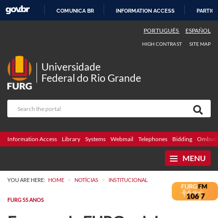
COMUNICA BR
INFORMATION ACCESS
PARTICI
SKIP
PORTUGUÊS
ESPAÑOL
TO
HIGH CONTRAST
SITE MAP
CONTENT
Universidade
Federal do Rio Grande
Information Access
Library
Systems
Webmail
Telephones
Bidding
Ombuds
MENU
>
>
YOU ARE HERE:
HOME
NOTÍCIAS
INSTITUCIONAL
FURG 55 ANOS