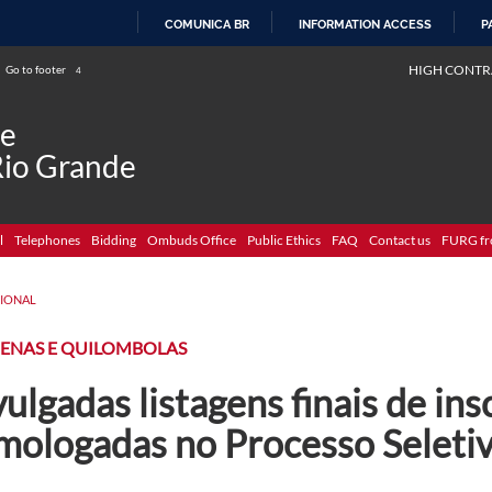
COMUNICA BR
INFORMATION ACCESS
P
SKIP
HIGH CONTR
Go to footer
4
TO
CONTENT
de
Rio Grande
l
Telephones
Bidding
Ombuds Office
Public Ethics
FAQ
Contact us
FURG fr
CIONAL
GENAS E QUILOMBOLAS
ulgadas listagens finais de ins
mologadas no Processo Seleti