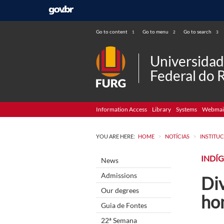
Go to content
Go to menu
Go to search
1
2
3
Universida
Federal do 
Information Access
Library
Systems
Webmai
>
>
YOU ARE HERE:
HOME
NOTÍCIAS
INSTITU
INDÍ
News
Admissions
Div
Our degrees
ho
Guia de Fontes
22ª Semana