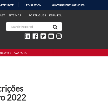
ARTICIPATE
LEGISLATION
GOVERNMENT AGENCIES
AST
SITE MAP
PORTUGUÊS
ESPAÑOL
om A to Z
AVA FURG
crições
vo 2022