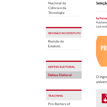
Seleçã
Nacional da
Ciência e da
Tecnologia
by
Ferna
Publish
Last mod
REVISÃO DO ESTATUTO
Revisão do
Estatuto
DEFESO ELEITORAL
Defeso Eleitoral
O ingr
univer
TEACHING
Pro-Rectory of