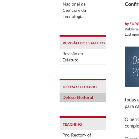
Confir
Nacional da
Ciência e da
Tecnologia
by
FUR
Publish
Last mod
REVISÃO DO ESTATUTO
Revisão do
Estatuto
DEFESO ELEITORAL
Defeso Eleitoral
todas 
para c
O perío
TEACHING
comple
Pro-Rectory of
O resul