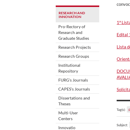
convoc
RESEARCH AND
INNOVATION
1ª Lis
Pro-Rectory of
Research and
Edital
Graduate Studies
Lista 
Research Projects
Research Groups
Orient
Institutional
Repository
DOCUM
AVAL
FURG's Journals
CAPES's Journals
Solici
Dissertations and
Theses
Tag(s):
Multi-User
Centers
Subject:
Innovatio