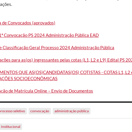
ações.
ta de Convocados (aprovados)
 1ª Convocação PS 2024 Administração Pública EAD
de Classificação Geral Processo 2024 Administração Pública
ações para as(os) ingressantes pelas cotas (L1, L2 e L9) Edital PS 
ENTOS QUE AS(OS)CANDIDATAS(OS) COTISTAS - COTAS L1, L2
IAÇÕES SOCIOECONÔMICAS
tação de Matrícula Online – Envio de Documentos
processo seletivo
convocação
administração pública
Institucional