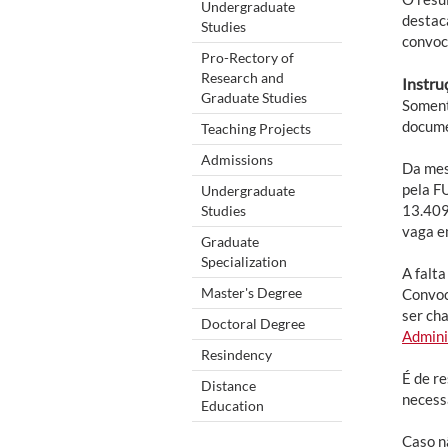
Undergraduate
destac
Studies
convoc
Pro-Rectory of
Research and
Instru
Graduate Studies
Soment
docume
Teaching Projects
Admissions
Da mes
pela F
Undergraduate
13.409
Studies
vaga e
Graduate
Specialization
A falta
Master's Degree
Convoc
ser ch
Doctoral Degree
Admini
Resindency
É de re
Distance
necess
Education
Caso n