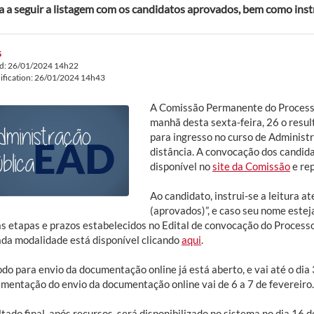
a a seguir a listagem com os candidatos aprovados, bem como inst
G
ed: 26/01/2024 14h22
ification: 26/01/2024 14h43
A Comissão Permanente do Processo
manhã desta sexta-feira, 26 o resu
para ingresso no curso de Administ
distância. A convocação dos candid
disponível no
site da Comissão
e rep
Ao candidato, instrui-se a leitura a
(aprovados)”, e caso seu nome esteja
as etapas e prazos estabelecidos no Edital de convocação do Proces
ada modalidade está disponível clicando
aqui
.
do para envio da documentação online já está aberto, e vai até o dia 
mentação do envio da documentação online vai de 6 a 7 de fevereiro.
tado final, após recursos, será disponibilizado no sistema no dia 16 