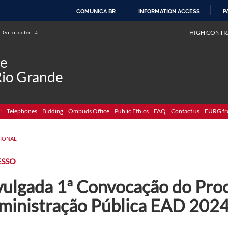
COMUNICA BR
INFORMATION ACCESS
P
SKIP
HIGH CONTR
Go to footer
4
TO
CONTENT
de
Rio Grande
l
Telephones
Bidding
Ombuds Office
Public Ethics
FAQ
Contact us
FURG fr
CIONAL
ESSO
vulgada 1ª Convocação do Proc
ministração Pública EAD 202