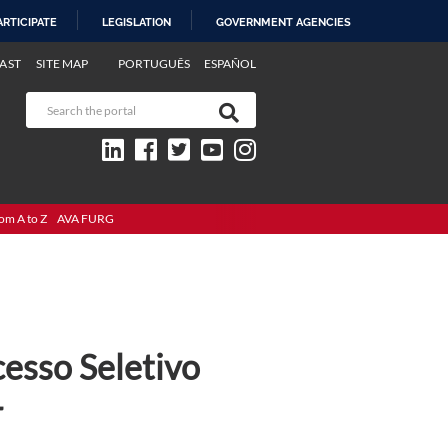
ARTICIPATE
LEGISLATION
GOVERNMENT AGENCIES
AST
SITE MAP
PORTUGUÊS
ESPAÑOL
om A to Z
AVA FURG
esso Seletivo
4