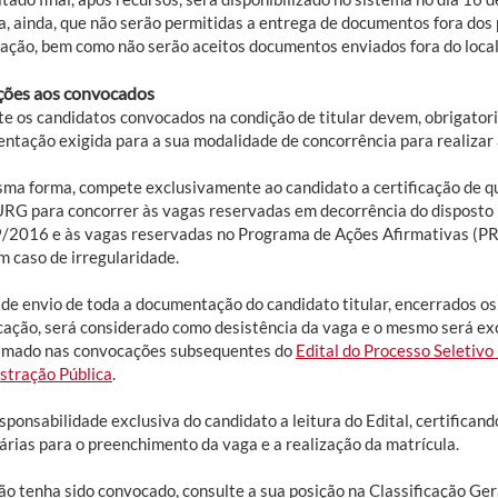
a, ainda, que não serão permitidas a entrega de documentos fora dos 
ação, bem como não serão aceitos documentos enviados fora do loca
ções aos convocados
e os candidatos convocados na condição de titular devem, obrigatori
ntação exigida para a sua modalidade de concorrência para realizar a
ma forma, compete exclusivamente ao candidato a certificação de qu
URG para concorrer às vagas reservadas em decorrência do disposto n
/2016 e às vagas reservadas no Programa de Ações Afirmativas (PRO
m caso de irregularidade.
 de envio de toda a documentação do candidato titular, encerrados os
ação, será considerado como desistência da vaga e o mesmo será exc
amado nas convocações subsequentes do
Edital do Processo Seletiv
stração Pública
.
sponsabilidade exclusiva do candidato a leitura do Edital, certifica
árias para o preenchimento da vaga e a realização da matrícula.
ão tenha sido convocado, consulte a sua posição na Classificação Ger