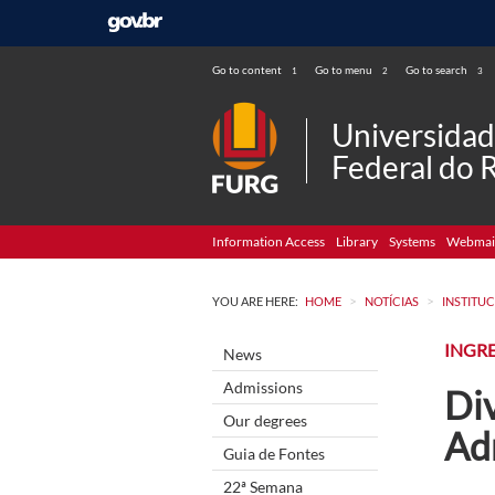
Go to content
Go to menu
Go to search
1
2
3
Universida
Federal do 
Information Access
Library
Systems
Webmai
>
>
YOU ARE HERE:
HOME
NOTÍCIAS
INSTITU
INGR
News
Admissions
Di
Our degrees
Ad
Guia de Fontes
22ª Semana