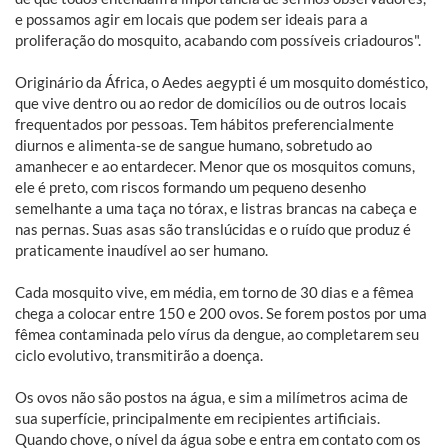
e possamos agir em locais que podem ser ideais para a
proliferação do mosquito, acabando com possíveis criadouros".
Originário da África, o Aedes aegypti é um mosquito doméstico,
que vive dentro ou ao redor de domicílios ou de outros locais
frequentados por pessoas. Tem hábitos preferencialmente
diurnos e alimenta-se de sangue humano, sobretudo ao
amanhecer e ao entardecer. Menor que os mosquitos comuns,
ele é preto, com riscos formando um pequeno desenho
semelhante a uma taça no tórax, e listras brancas na cabeça e
nas pernas. Suas asas são translúcidas e o ruído que produz é
praticamente inaudível ao ser humano.
Cada mosquito vive, em média, em torno de 30 dias e a fêmea
chega a colocar entre 150 e 200 ovos. Se forem postos por uma
fêmea contaminada pelo vírus da dengue, ao completarem seu
ciclo evolutivo, transmitirão a doença.
Os ovos não são postos na água, e sim a milímetros acima de
sua superfície, principalmente em recipientes artificiais.
Quando chove, o nível da água sobe e entra em contato com os