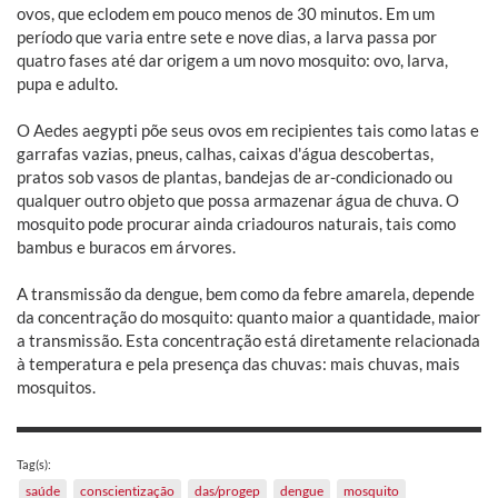
ovos, que eclodem em pouco menos de 30 minutos. Em um
período que varia entre sete e nove dias, a larva passa por
quatro fases até dar origem a um novo mosquito: ovo, larva,
pupa e adulto.
O Aedes aegypti põe seus ovos em recipientes tais como latas e
garrafas vazias, pneus, calhas, caixas d'água descobertas,
pratos sob vasos de plantas, bandejas de ar-condicionado ou
qualquer outro objeto que possa armazenar água de chuva. O
mosquito pode procurar ainda criadouros naturais, tais como
bambus e buracos em árvores.
A transmissão da dengue, bem como da febre amarela, depende
da concentração do mosquito: quanto maior a quantidade, maior
a transmissão. Esta concentração está diretamente relacionada
à temperatura e pela presença das chuvas: mais chuvas, mais
mosquitos.
Tag(s):
saúde
conscientização
das/progep
dengue
mosquito