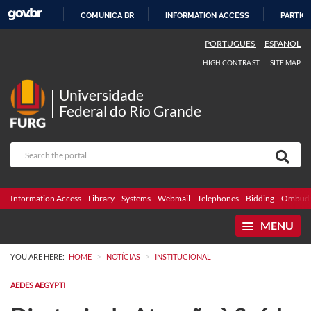
COMUNICA BR
INFORMATION ACCESS
PARTICI
SKIP
PORTUGUÊS
ESPAÑOL
TO
HIGH CONTRAST
SITE MAP
CONTENT
Universidade
Federal do Rio Grande
Information Access
Library
Systems
Webmail
Telephones
Bidding
Ombuds
MENU
>
>
YOU ARE HERE:
HOME
NOTÍCIAS
INSTITUCIONAL
AEDES AEGYPTI