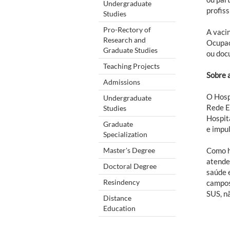
Undergraduate
profis
Studies
Pro-Rectory of
A vaci
Research and
Ocupac
Graduate Studies
ou doc
Teaching Projects
Sobre 
Admissions
O Hosp
Undergraduate
Rede E
Studies
Hospita
Graduate
e impu
Specialization
Master's Degree
Como h
atende
Doctoral Degree
saúde 
Resindency
campos
SUS, n
Distance
Education