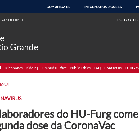
COMUNICA BR
INFORMATION ACCESS
P
SKIP
HIGH CONTR
Go to footer
4
TO
CONTENT
de
Rio Grande
l
Telephones
Bidding
Ombuds Office
Public Ethics
FAQ
Contact us
FURG fr
CIONAL
NAVÍRUS
laboradores do HU-Furg come
gunda dose da CoronaVac