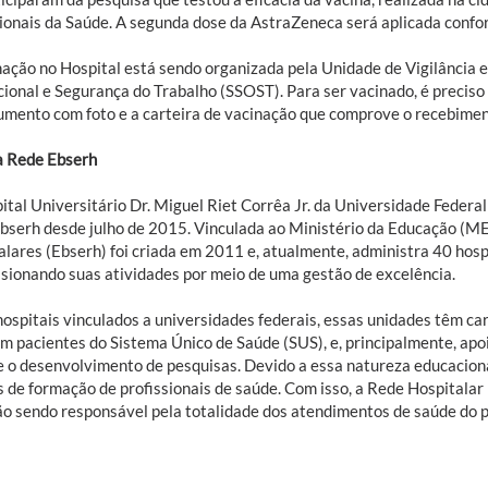
sionais da Saúde. A segunda dose da AstraZeneca será aplicada conf
nação no Hospital está sendo organizada pela Unidade de Vigilância e
ional e Segurança do Trabalho (SSOST). Para ser vacinado, é preciso 
umento com foto e a carteira de vacinação que comprove o recebimen
a Rede Ebserh
ital Universitário Dr. Miguel Riet Corrêa Jr. da Universidade Federa
bserh desde julho de 2015. Vinculada ao Ministério da Educação (ME
lares (Ebserh) foi criada em 2011 e, atualmente, administra 40 hospi
lsionando suas atividades por meio de uma gestão de excelência.
ospitais vinculados a universidades federais, essas unidades têm car
m pacientes do Sistema Único de Saúde (SUS), e, principalmente, apo
e o desenvolvimento de pesquisas. Devido a essa natureza educacional
 de formação de profissionais de saúde. Com isso, a Rede Hospitala
ão sendo responsável pela totalidade dos atendimentos de saúde do p