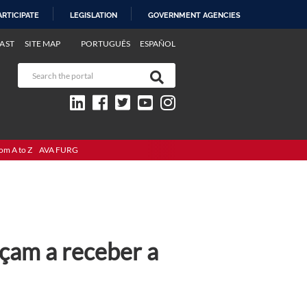
ARTICIPATE
LEGISLATION
GOVERNMENT AGENCIES
AST
SITE MAP
PORTUGUÊS
ESPAÑOL
om A to Z
AVA FURG
çam a receber a