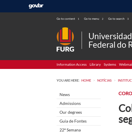
Go to content
Go to menu
Go to search
1
2
3
Universida
Federal do 
Information Access
Library
Systems
Webmai
>
>
YOU ARE HERE:
HOME
NOTÍCIAS
INSTITU
CORO
News
Admissions
Co
Our degrees
se
Guia de Fontes
22ª Semana