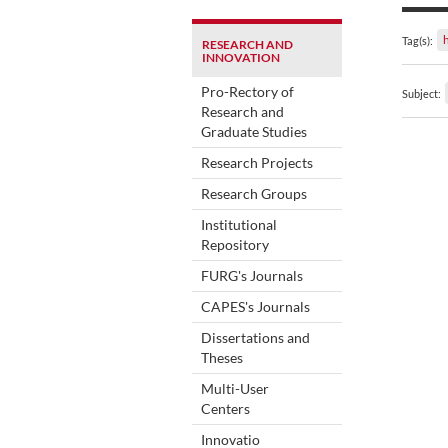
Tag(s):
RESEARCH AND
INNOVATION
Pro-Rectory of
Subject:
Research and
Graduate Studies
Research Projects
Research Groups
Institutional
Repository
FURG's Journals
CAPES's Journals
Dissertations and
Theses
Multi-User
Centers
Innovatio