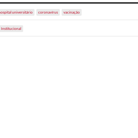
hospital universitário
coronavírus
vacinação
Institucional