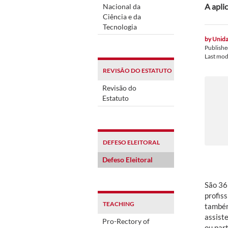
A apli
Nacional da
Ciência e da
Tecnologia
by
Unida
Publish
Last mod
REVISÃO DO ESTATUTO
Revisão do
Estatuto
DEFESO ELEITORAL
Defeso Eleitoral
São 36
profis
TEACHING
também
assist
Pro-Rectory of
ou part