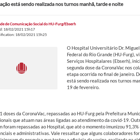
cação está sendo realizada nos turnos manhã, tarde e noite
de de Comunicação Social do HU-Furg/Ebserh
ed: 18/02/2021 15h17
ification: 18/02/2021 15h25
O Hospital Universitário Dr. Miguel
Federal do Rio Grande (HU-Furg), v
Serviços Hospitalares (Ebserh), inic
segunda dose da CoronaVac nos cola
etapa ocorrida no final de janeiro.
está sendo realizada nos turnos man
19 de fevereiro.
1 doses da CoronaVac, repassadas ao HU-Furg pela Prefeitura Munici
sionais que atuam nas áreas ligadas ao atendimento da covid-19. Ou
 foram repassadas ao Hospital, que até o momento imunizou 91,3% 
enciais e administrativas. Vale ressaltar que alguns colaboradores f
iciparam da pesquisa que testou a eficácia da vacina, realizada na ci