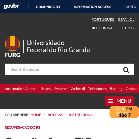
COMUNICA BR
INFORMATION ACCESS
PARTICI
SKIP
PORTUGUÊS
ESPAÑOL
TO
HIGH CONTRAST
SITE MAP
CONTENT
Universidade
Federal do Rio Grande
Information Access
Library
Systems
Webmail
Telephones
Bidding
Ombuds
MENU
>
>
YOU ARE HERE:
HOME
NOTÍCIAS
INSTITUCIONAL
RECUPERAÇÃO DO RS