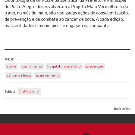
Odontologia da UFRGS e Saúde Bucal da Prefeitura Municipal
de Porto Alegre desenvolveram o Projeto Maio Vermelho. Todo
o ano, no mês de maio, são realizadas ações de conscientização,
de prevenção e de combate ao câncer de boca. A cada edição,
mais entidades e municípios se engajam na campanha.
Tag(s):
saúde
atendimento
hospital universitário
prevenção
câncer de boca
maio vermelho
Institucional
Subject:
Back to Top