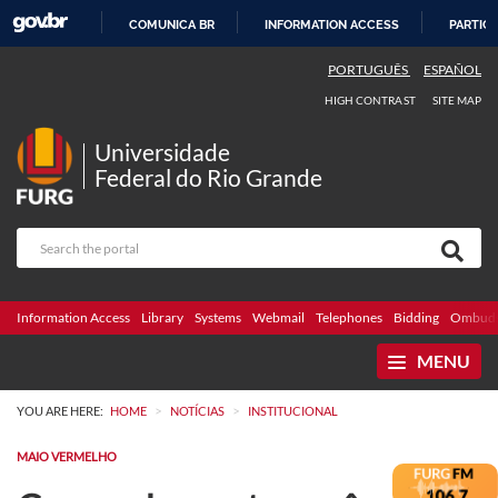
COMUNICA BR
INFORMATION ACCESS
PARTICI
SKIP
PORTUGUÊS
ESPAÑOL
TO
HIGH CONTRAST
SITE MAP
CONTENT
Universidade
Federal do Rio Grande
Information Access
Library
Systems
Webmail
Telephones
Bidding
Ombuds
MENU
>
>
YOU ARE HERE:
HOME
NOTÍCIAS
INSTITUCIONAL
MAIO VERMELHO