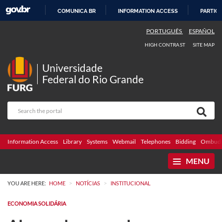
COMUNICA BR
INFORMATION ACCESS
PARTICI
SKIP
PORTUGUÊS
ESPAÑOL
TO
HIGH CONTRAST
SITE MAP
CONTENT
Universidade
Federal do Rio Grande
Information Access
Library
Systems
Webmail
Telephones
Bidding
Ombuds
MENU
>
>
YOU ARE HERE:
HOME
NOTÍCIAS
INSTITUCIONAL
ECONOMIA SOLIDÁRIA