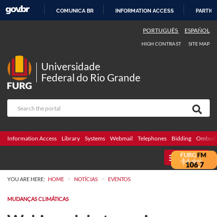
COMUNICA BR
INFORMATION ACCESS
PARTICI
SKIP
PORTUGUÊS
ESPAÑOL
TO
HIGH CONTRAST
SITE MAP
CONTENT
Universidade
Federal do Rio Grande
Information Access
Library
Systems
Webmail
Telephones
Bidding
Ombuds
MENU
>
>
YOU ARE HERE:
HOME
NOTÍCIAS
EVENTOS
MUDANÇAS CLIMÁTICAS