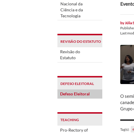
Evento
Nacional da
Ciência e da
Tecnologia
by
Júlia 
Publish
Last mod
REVISÃO DO ESTATUTO
Revisão do
Estatuto
DEFESO ELEITORAL
Defeso Eleitoral
O semi
canade
Grupo 
TEACHING
Pro-Rectory of
Tag(s):