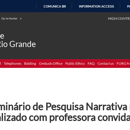
COMUNICA BR
INFORMATION ACCESS
P
SKIP
HIGH CONTR
Go to footer
4
TO
CONTENT
de
Rio Grande
l
Telephones
Bidding
Ombuds Office
Public Ethics
FAQ
Contact us
FURG fr
minário de Pesquisa Narrativa
alizado com professora convid