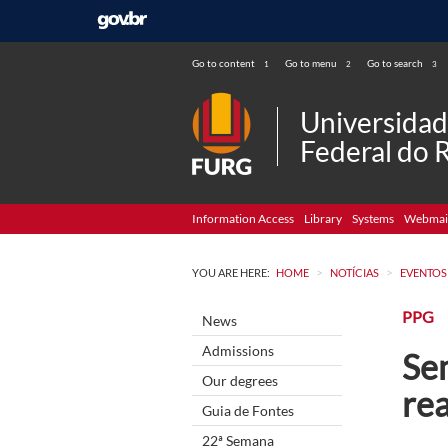
Go to content
Go to menu
Go to search
1
2
3
Universida
Federal do 
Information Access
Library
Systems
Webmai
>
>
YOU ARE HERE:
HOME
NOTÍCIAS
EVENTOS
PPG
News
Admissions
Se
Our degrees
re
Guia de Fontes
22ª Semana