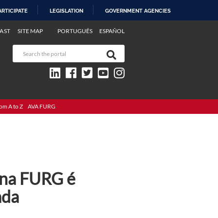
ARTICIPATE
LEGISLATION
GOVERNMENT AGENCIES
AST
SITE MAP
PORTUGUÊS
ESPAÑOL
om A to Z
AVA FURG
 na FURG é
ada