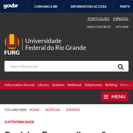
COMUNICA BR
INFORMATION ACCESS
PARTICI
SKIP
PORTUGUÊS
ESPAÑOL
TO
HIGH CONTRAST
SITE MAP
CONTENT
Universidade
Federal do Rio Grande
Information Access
Library
Systems
Webmail
Telephones
Bidding
Ombuds
MENU
>
>
YOU ARE HERE:
HOME
NOTÍCIAS
EVENTOS
SUSTENTABILIDADE