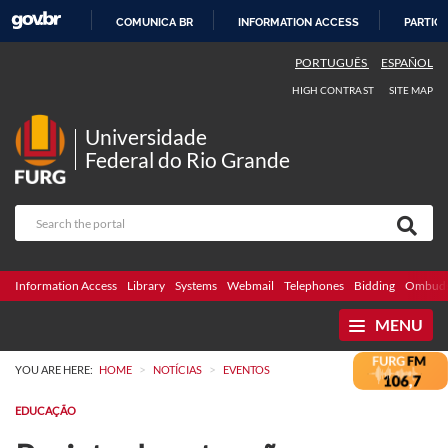
COMUNICA BR
INFORMATION ACCESS
PARTICI
SKIP
PORTUGUÊS
ESPAÑOL
TO
HIGH CONTRAST
SITE MAP
CONTENT
Universidade
Federal do Rio Grande
Information Access
Library
Systems
Webmail
Telephones
Bidding
Ombuds
MENU
>
>
YOU ARE HERE:
HOME
NOTÍCIAS
EVENTOS
EDUCAÇÃO