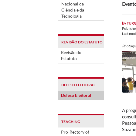
Evento
Nacional da
Ciência e da
Tecnologia
by
FUR
Publish
Last mod
REVISÃO DO ESTATUTO
Photogr
Revisão do
Estatuto
DEFESO ELEITORAL
Defeso Eleitoral
A prog
consul
TEACHING
Pessoa
Suzane
Pro-Rectory of