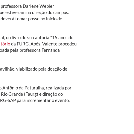
ra professora Darlene Webler
ue estiveram na direção do campus.
 deverá tomar posse no início de
l, do livro de sua autoria "15 anos do
tório
da FURG. Após, Valente procedeu
doada pela professora Fernanda
ilhão, viabilizado pela doação de
Antônio da Paturulha, realizada por
Rio Grande (Faurg) e direção do
URG-SAP para incrementar o evento.