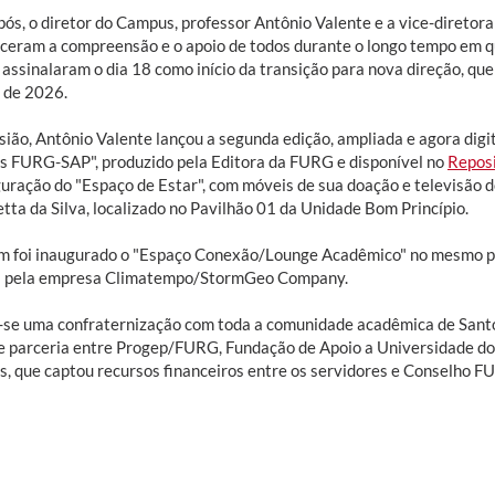
pós, o diretor do Campus, professor Antônio Valente e a vice-direto
ceram a compreensão e o apoio de todos durante o longo tempo em q
assinalaram o dia 18 como início da transição para nova direção, que
o de 2026.
ião, Antônio Valente lançou a segunda edição, ampliada e agora digita
 FURG-SAP", produzido pela Editora da FURG e disponível no
Reposi
guração do "Espaço de Estar", com móveis de sua doação e televisão 
tta da Silva, localizado no Pavilhão 01 da Unidade Bom Princípio.
 foi inaugurado o "Espaço Conexão/Lounge Acadêmico" no mesmo pav
 pela empresa Climatempo/StormGeo Company.
-se uma confraternização com toda a comunidade acadêmica de Santo 
e parceria entre Progep/FURG, Fundação de Apoio a Universidade do 
, que captou recursos financeiros entre os servidores e Conselho F