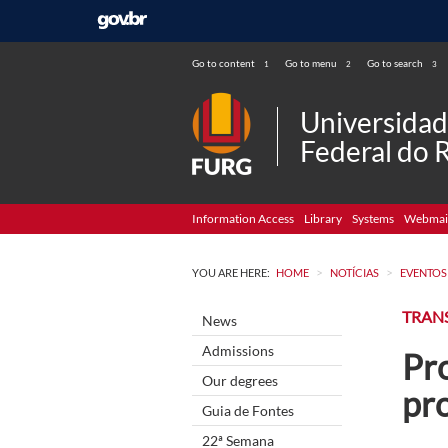
Go to content
Go to menu
Go to search
1
2
3
Universida
Federal do 
Information Access
Library
Systems
Webmai
>
>
YOU ARE HERE:
HOME
NOTÍCIAS
EVENTOS
TRAN
News
Admissions
Pr
Our degrees
pr
Guia de Fontes
22ª Semana