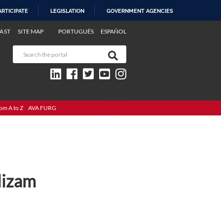
ARTICIPATE
LEGISLATION
GOVERNMENT AGENCIES
AST
SITE MAP
PORTUGUÊS
ESPAÑOL
om A to Z
AVA FURG
lizam