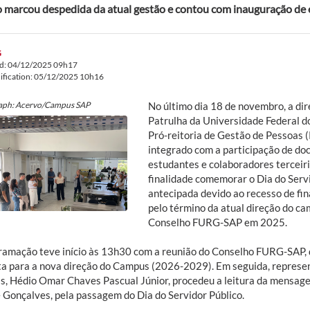
 marcou despedida da atual gestão e contou com inauguração de
G
ed: 04/12/2025 09h17
ification: 05/12/2025 10h16
aph: Acervo/Campus SAP
No último dia 18 de novembro, a di
Patrulha da Universidade Federal 
Pró-reitoria de Gestão de Pessoas
integrado com a participação de do
estudantes e colaboradores terceiri
finalidade comemorar o Dia do Servi
antecipada devido ao recesso de fina
pelo término da atual direção do ca
Conselho FURG-SAP em 2025.
ramação teve início às 13h30 com a reunião do Conselho FURG-SAP, 
ta para a nova direção do Campus (2026-2029). Em seguida, represen
s, Hédio Omar Chaves Pascual Júnior, procedeu a leitura da mensag
 Gonçalves, pela passagem do Dia do Servidor Público.