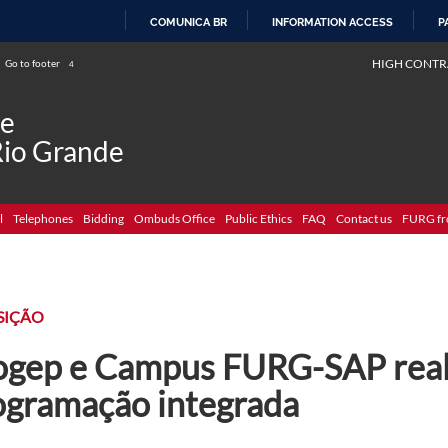
COMUNICA BR
INFORMATION ACCESS
P
SKIP
HIGH CONTR
Go to footer
4
TO
CONTENT
de
Rio Grande
l
Telephones
Bidding
Ombuds Office
Public Ethics
FAQ
Contact us
FURG fr
SIÇÃO
ogep e Campus FURG-SAP rea
ogramação integrada