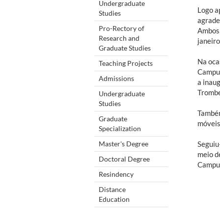
Undergraduate
Logo a
Studies
agrade
Pro-Rectory of
Ambos 
Research and
janeir
Graduate Studies
Na ocas
Teaching Projects
Campus
Admissions
a inau
Trombe
Undergraduate
Studies
Também
Graduate
móveis
Specialization
Master's Degree
Seguiu
meio d
Doctoral Degree
Campus
Resindency
Distance
Education