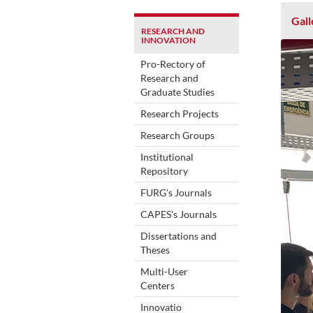
Gall
RESEARCH AND
INNOVATION
Pro-Rectory of
Research and
Graduate Studies
Research Projects
Research Groups
Institutional
Repository
FURG's Journals
CAPES's Journals
Dissertations and
Theses
Multi-User
Centers
Innovatio