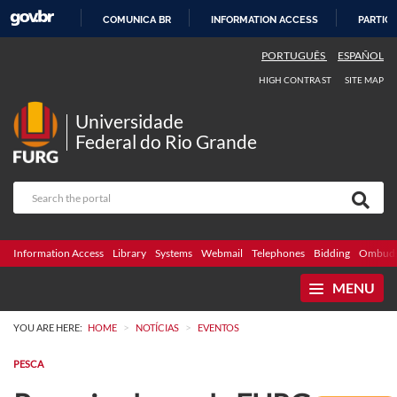
COMUNICA BR
INFORMATION ACCESS
PARTICI
SKIP
PORTUGUÊS
ESPAÑOL
TO
HIGH CONTRAST
SITE MAP
CONTENT
Universidade
Federal do Rio Grande
Information Access
Library
Systems
Webmail
Telephones
Bidding
Ombuds
MENU
>
>
YOU ARE HERE:
HOME
NOTÍCIAS
EVENTOS
PESCA