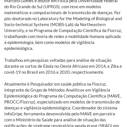
Marcelo Gomes é doutor em Física pela Universidade Federal
do Rio Grande do Sul (UFRGS), com tese em modelos
matemáticos e computacionais de transmissão de doenças. Fez
pós-doutorado no Laboratory for the Modeling of Biological and
Socio-technical Systems (MOBS-Lab) da Northeastern
University, e no Programa de Computação Científica da Fiocruz,
trabalhando com teoria de redes e mobilidade humana aplicada
à epidemiologia, bem como modelos de vigilância
epidemiológica.
Trabalhou em pesquisas voltadas para análise de situação
durante os surtos de Ebola no Oeste Africano em 2014, e Zika e
covid-19 no Brasil em 2016 e 2020, respectivamente.
Atualmente é Pesquisador em saúde pública na Fiocruz,
integrante do Grupo de Métodos Analíticos em Vigilância
Epidemiológica do Programa da Computação Científica (MAVE,
PROCC/Fiocruz), especializado em modelos de transmissão de
doenças e vigilância epidemiológica. Coordenador do sistema
InfoGripe, ferramenta desenvolvida pelo MAVE em parceira
com o Ministério da Saúde para análise de situação das
notificações de síndrome respiratória aguda grave (SRAG) em