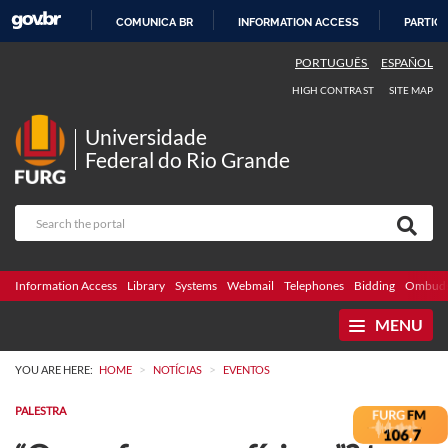
COMUNICA BR
INFORMATION ACCESS
PARTICI
SKIP
PORTUGUÊS
ESPAÑOL
TO
HIGH CONTRAST
SITE MAP
CONTENT
Universidade
Federal do Rio Grande
Information Access
Library
Systems
Webmail
Telephones
Bidding
Ombuds
MENU
>
>
YOU ARE HERE:
HOME
NOTÍCIAS
EVENTOS
PALESTRA