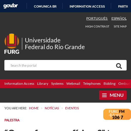
COMUNICA BR
INFORMATION ACCESS
PARTICI
SKIP
PORTUGUÊS
ESPAÑOL
TO
HIGH CONTRAST
SITE MAP
CONTENT
Universidade
Federal do Rio Grande
Information Access
Library
Systems
Webmail
Telephones
Bidding
Ombuds
MENU
>
>
YOU ARE HERE:
HOME
NOTÍCIAS
EVENTOS
PALESTRA