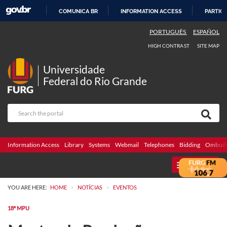
COMUNICA BR
INFORMATION ACCESS
PARTICI
SKIP
PORTUGUÊS
ESPAÑOL
TO
HIGH CONTRAST
SITE MAP
CONTENT
Universidade
Federal do Rio Grande
Information Access
Library
Systems
Webmail
Telephones
Bidding
Ombuds
MENU
>
>
YOU ARE HERE:
HOME
NOTÍCIAS
EVENTOS
18ª MPU