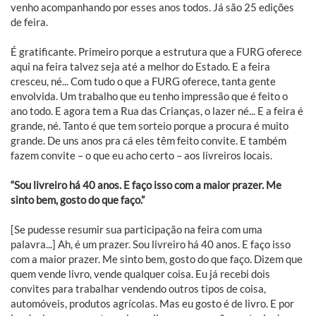
venho acompanhando por esses anos todos. Já são 25 edições
de feira.
É gratificante. Primeiro porque a estrutura que a FURG oferece
aqui na feira talvez seja até a melhor do Estado. E a feira
cresceu, né... Com tudo o que a FURG oferece, tanta gente
envolvida. Um trabalho que eu tenho impressão que é feito o
ano todo. E agora tem a Rua das Crianças, o lazer né... E a feira é
grande, né. Tanto é que tem sorteio porque a procura é muito
grande. De uns anos pra cá eles têm feito convite. E também
fazem convite – o que eu acho certo – aos livreiros locais.
“Sou livreiro há 40 anos. E faço isso com a maior prazer. Me
sinto bem, gosto do que faço.”
[Se pudesse resumir sua participação na feira com uma
palavra...] Ah, é um prazer. Sou livreiro há 40 anos. E faço isso
com a maior prazer. Me sinto bem, gosto do que faço. Dizem que
quem vende livro, vende qualquer coisa. Eu já recebi dois
convites para trabalhar vendendo outros tipos de coisa,
automóveis, produtos agrícolas. Mas eu gosto é de livro. E por