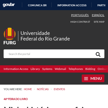
COMUNICA BR
INFORMATION ACCESS
PARTICI
SKIP
PORTUGUÊS
ESPAÑOL
TO
HIGH CONTRAST
SITE MAP
CONTENT
Universidade
Federal do Rio Grande
Information Access
Library
Systems
Webmail
Telephones
Bidding
Ombuds
MENU
>
>
YOU ARE HERE:
HOME
NOTÍCIAS
EVENTOS
46ª FEIRA DO LIVRO