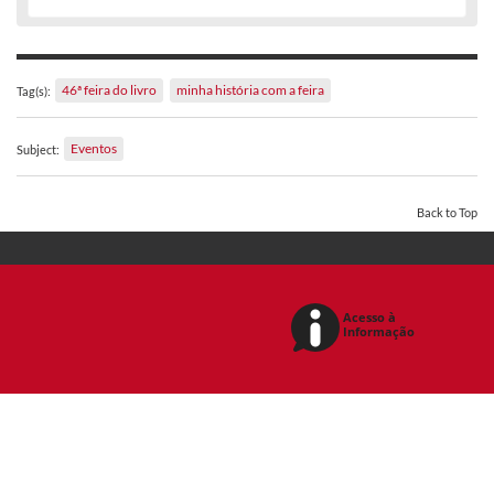
46ª feira do livro
minha história com a feira
Tag(s):
Eventos
Subject:
Back to Top