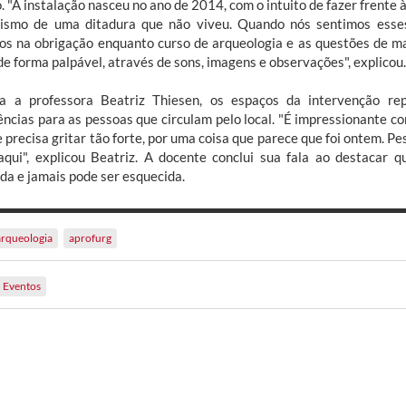
o. "A instalação nasceu no ano de 2014, com o intuito de fazer frent
ismo de uma ditadura que não viveu. Quando nós sentimos esses
os na obrigação enquanto curso de arqueologia e as questões de ma
de forma palpável, através de sons, imagens e observações", explicou.
a a professora Beatriz Thiesen, os espaços da intervenção r
ências para as pessoas que circulam pelo local. "É impressionante c
e precisa gritar tão forte, por uma coisa que parece que foi ontem. P
aqui", explicou Beatriz. A docente conclui sua fala ao destacar 
da e jamais pode ser esquecida.
arqueologia
aprofurg
Eventos