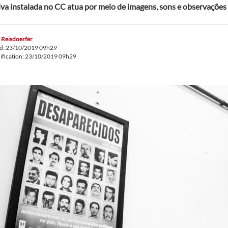
tiva instalada no CC atua por meio de imagens, sons e observações
 Reisdoerfer
ed: 23/10/2019 09h29
ification: 23/10/2019 09h29