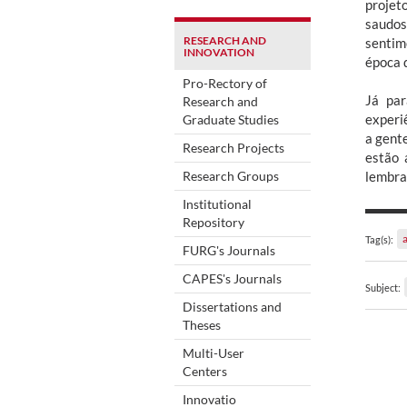
projet
saudos
RESEARCH AND
sentim
INNOVATION
época 
Pro-Rectory of
Já par
Research and
experi
Graduate Studies
a gent
Research Projects
estão 
Research Groups
lembra
Institutional
Repository
Tag(s):
FURG's Journals
CAPES's Journals
Subject:
Dissertations and
Theses
Multi-User
Centers
Innovatio