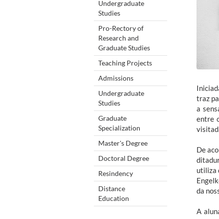
Undergraduate
Studies
Pro-Rectory of
Research and
Graduate Studies
Teaching Projects
Admissions
Inicia
Undergraduate
traz p
Studies
a sens
Graduate
entre 
Specialization
visitad
Master's Degree
De aco
Doctoral Degree
ditadu
utiliz
Resindency
Engelk
Distance
da noss
Education
A alun