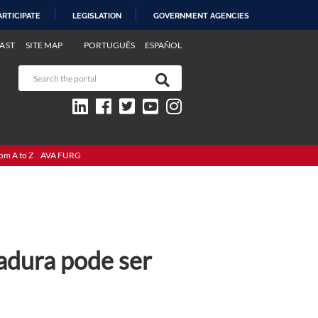
ARTICIPATE
LEGISLATION
GOVERNMENT AGENCIES
AST
SITE MAP
PORTUGUÊS
ESPAÑOL
om A to Z
AVA FURG
adura pode ser