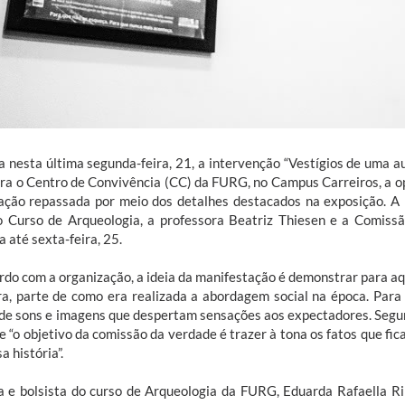
da nesta última segunda-feira, 21, a intervenção “Vestígios de uma 
ara o Centro de Convivência (CC) da FURG, no Campus Carreiros, a opo
ação repassada por meio dos detalhes destacados na exposição. A in
o Curso de Arqueologia, a professora Beatriz Thiesen e a Comiss
a até sexta-feira, 25.
rdo com a organização, a ideia da manifestação é demonstrar para aq
ra, parte de como era realizada a abordagem social na época. Para a
a de sons e imagens que despertam sensações aos expectadores. Segun
e “o objetivo da comissão da verdade é trazer à tona os fatos que fi
a história”.
a e bolsista do curso de Arqueologia da FURG, Eduarda Rafaella Ri