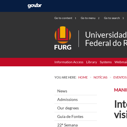
Go to content
Go to menu
Go to search
1
2
3
Universida
Federal do 
Information Access
Library
Systems
Webmai
>
>
YOU ARE HERE:
HOME
NOTÍCIAS
EVENTOS
MANI
News
Admissions
In
Our degrees
vis
Guia de Fontes
22ª Semana