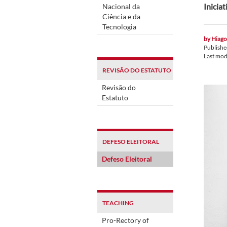
Inicia
Nacional da
Ciência e da
Tecnologia
by
Hiago
Publish
Last mod
REVISÃO DO ESTATUTO
Revisão do
Estatuto
DEFESO ELEITORAL
Defeso Eleitoral
TEACHING
Pro-Rectory of