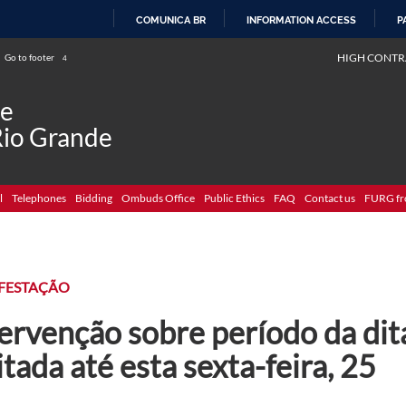
COMUNICA BR
INFORMATION ACCESS
P
SKIP
HIGH CONTR
Go to footer
4
TO
CONTENT
de
Rio Grande
l
Telephones
Bidding
Ombuds Office
Public Ethics
FAQ
Contact us
FURG fr
FESTAÇÃO
tervenção sobre período da dit
itada até esta sexta-feira, 25