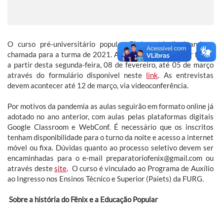
O curso pré-universitário popular Fênix está divulgando a
chamada para a turma de 2021. As inscrições podem ser feitas
a partir desta segunda-feira, 08 de fevereiro, até 05 de março
através do formulário disponível neste
link
. As entrevistas
devem acontecer até 12 de março, via videoconferência.
Por motivos da pandemia as aulas seguirão em formato online já
adotado no ano anterior, com aulas pelas plataformas digitais
Google Classroom e WebConf. É necessário que os inscritos
tenham disponibilidade para o turno da noite e acesso a internet
móvel ou fixa. Dúvidas quanto ao processo seletivo devem ser
encaminhadas para o e-mail preparatoriofenix@gmail.com ou
através deste
site
.
O curso é vinculado ao Programa de Auxílio
ao Ingresso nos Ensinos Técnico e Superior (Paiets) da FURG
.
Sobre a história do Fênix e a Educação Popular