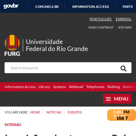
COMUNICA BR
INFORMATION ACCESS
PARTICI
SKIP
PORTUGUÊS
ESPAÑOL
TO
HIGH CONTRAST
SITE MAP
CONTENT
Universidade
Federal do Rio Grande
Information Access
Library
Systems
Webmail
Telephones
Bidding
Ombuds
MENU
>
>
YOU ARE HERE:
HOME
NOTÍCIAS
EVENTOS
EXTENSÃO