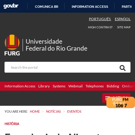
COMUNICA BR
INFORMATION ACCESS
PARTICI
SKIP
PORTUGUÊS
ESPAÑOL
TO
HIGH CONTRAST
SITE MAP
CONTENT
Universidade
Federal do Rio Grande
Information Access
Library
Systems
Webmail
Telephones
Bidding
Ombuds
MENU
>
>
YOU ARE HERE:
HOME
NOTÍCIAS
EVENTOS
HISTÓRIA