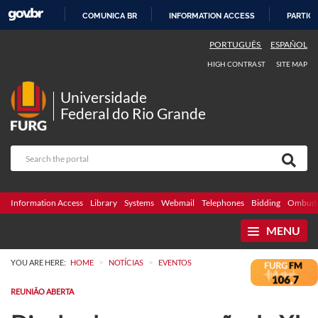
COMUNICA BR
INFORMATION ACCESS
PARTICI
SKIP
PORTUGUÊS
ESPAÑOL
TO
HIGH CONTRAST
SITE MAP
CONTENT
Universidade
Federal do Rio Grande
Information Access
Library
Systems
Webmail
Telephones
Bidding
Ombuds
MENU
>
>
YOU ARE HERE:
HOME
NOTÍCIAS
EVENTOS
REUNIÃO ABERTA