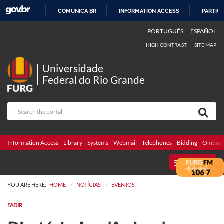
COMUNICA BR
INFORMATION ACCESS
PARTICI
SKIP
PORTUGUÊS
ESPAÑOL
TO
HIGH CONTRAST
SITE MAP
CONTENT
Universidade
Federal do Rio Grande
Information Access
Library
Systems
Webmail
Telephones
Bidding
Ombuds
MENU
>
>
YOU ARE HERE:
HOME
NOTÍCIAS
EVENTOS
FADIR