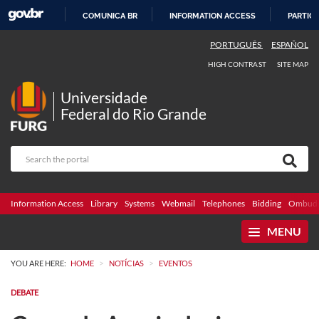
COMUNICA BR
INFORMATION ACCESS
PARTICI
SKIP
PORTUGUÊS
ESPAÑOL
TO
HIGH CONTRAST
SITE MAP
CONTENT
Universidade
Federal do Rio Grande
Information Access
Library
Systems
Webmail
Telephones
Bidding
Ombuds
MENU
>
>
YOU ARE HERE:
HOME
NOTÍCIAS
EVENTOS
DEBATE