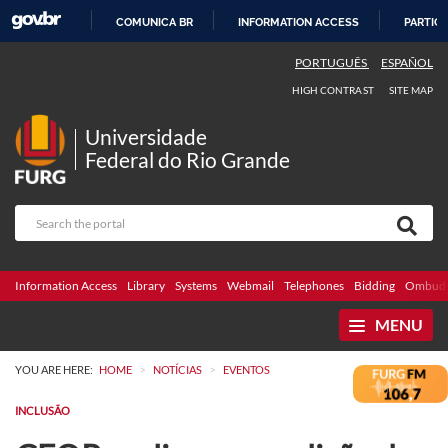
COMUNICA BR
INFORMATION ACCESS
PARTICI
SKIP
PORTUGUÊS
ESPAÑOL
TO
HIGH CONTRAST
SITE MAP
CONTENT
Universidade
Federal do Rio Grande
Information Access
Library
Systems
Webmail
Telephones
Bidding
Ombuds
MENU
>
>
YOU ARE HERE:
HOME
NOTÍCIAS
EVENTOS
INCLUSÃO