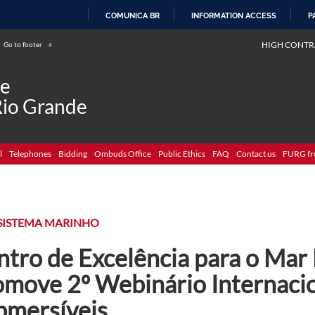
COMUNICA BR
INFORMATION ACCESS
P
SKIP
HIGH CONTR
Go to footer
4
TO
CONTENT
de
Rio Grande
l
Telephones
Bidding
Ombuds Office
Public Ethics
FAQ
Contact us
FURG fr
SISTEMA MARINHO
tro de Excelência para o Mar 
omove 2º Webinário Internacio
bmersíveis