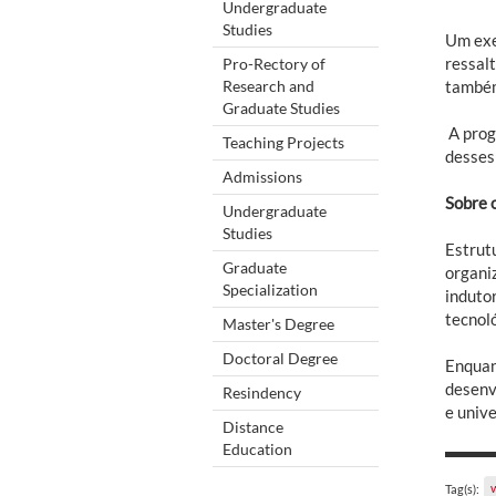
Undergraduate
Studies
Um exe
ressalt
Pro-Rectory of
Research and
também
Graduate Studies
A prog
Teaching Projects
desses
Admissions
Sobre 
Undergraduate
Studies
Estrut
Graduate
organi
Specialization
induto
tecnol
Master's Degree
Doctoral Degree
Enquan
desenv
Resindency
e univ
Distance
Education
Tag(s):