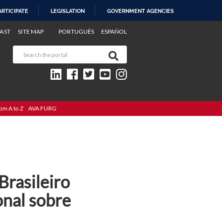
ARTICIPATE
LEGISLATION
GOVERNMENT AGENCIES
AST
SITE MAP
PORTUGUÊS
ESPAÑOL
om A to Z
AVA FURG
Brasileiro
nal sobre