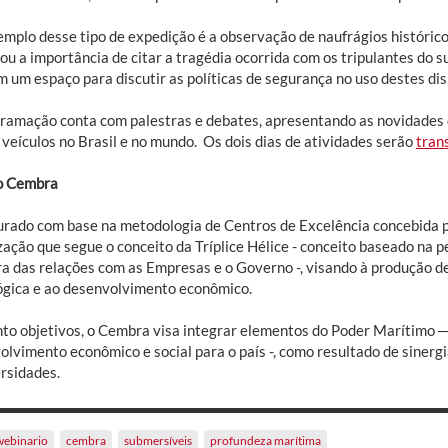
mplo desse tipo de expedição é a observação de naufrágios históricos
ou a importância de citar a tragédia ocorrida com os tripulantes do 
 um espaço para discutir as políticas de segurança no uso destes dis
ramação conta com palestras e debates, apresentando as novidades 
 veículos no Brasil e no mundo. Os dois dias de atividades serão
tran
o Cembra
urado com base na metodologia de Centros de Excelência concebida 
zação que segue o conceito da Tríplice Hélice - conceito baseado na 
ra das relações com as Empresas e o Governo -, visando à produção d
ógica e ao desenvolvimento econômico.
to objetivos, o Cembra visa integrar elementos do Poder Marítimo 
olvimento econômico e social para o país -, como resultado de sinerg
ersidades.
webinario
cembra
submersíveis
profundeza marítima