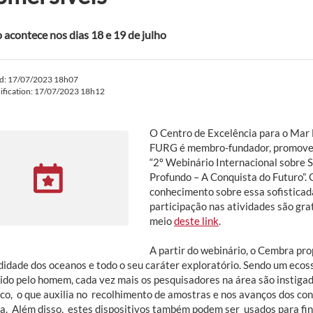
 acontece nos dias 18 e 19 de julho
ed: 17/07/2023 18h07
ification: 17/07/2023 18h12
O Centro de Excelência para o Mar B
FURG é membro-fundador, promoverá
“2º Webinário Internacional sobre
Profundo – A Conquista do Futuro”. 
conhecimento sobre essa sofisticada
participação nas atividades são gra
meio
deste link
.
A partir do webinário, o Cembra pr
didade dos oceanos e todo o seu caráter exploratório. Sendo um ecos
ido pelo homem, cada vez mais os pesquisadores na área são instigado
fico, o que auxilia no recolhimento de amostras e nos avanços dos c
a. Além disso, estes dispositivos também podem ser usados para fina