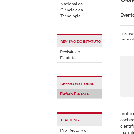
Nacional da
Ciência e da
Evento
Tecnologia
Publish
Last mod
REVISÃO DO ESTATUTO
Revisão do
Estatuto
DEFESO ELEITORAL
Defeso Eleitoral
profun
conhec
TEACHING
cientí
Pro-Rectory of
marinh