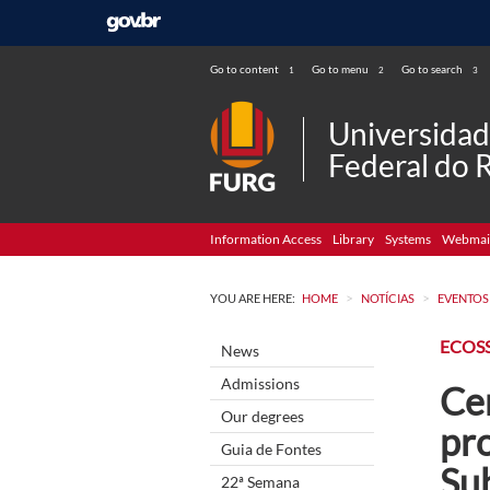
Go to content
Go to menu
Go to search
1
2
3
Universida
Federal do 
Information Access
Library
Systems
Webmai
>
>
YOU ARE HERE:
HOME
NOTÍCIAS
EVENTOS
ECOS
News
Admissions
Cen
Our degrees
pr
Guia de Fontes
Su
22ª Semana