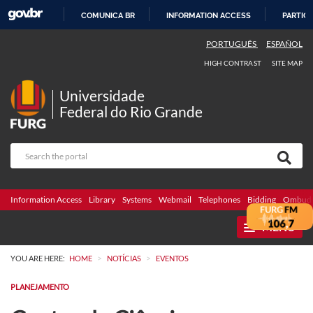
COMUNICA BR
INFORMATION ACCESS
PARTICI
SKIP
PORTUGUÊS
ESPAÑOL
TO
HIGH CONTRAST
SITE MAP
CONTENT
Universidade
Federal do Rio Grande
Information Access
Library
Systems
Webmail
Telephones
Bidding
Ombuds
MENU
>
>
YOU ARE HERE:
HOME
NOTÍCIAS
EVENTOS
PLANEJAMENTO