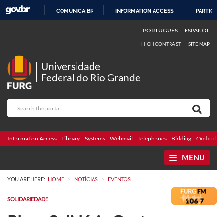
COMUNICA BR
INFORMATION ACCESS
PARTICI
SKIP
PORTUGUÊS
ESPAÑOL
TO
HIGH CONTRAST
SITE MAP
CONTENT
Universidade
Federal do Rio Grande
Information Access
Library
Systems
Webmail
Telephones
Bidding
Ombuds
MENU
>
>
YOU ARE HERE:
HOME
NOTÍCIAS
EVENTOS
SOLIDARIEDADE