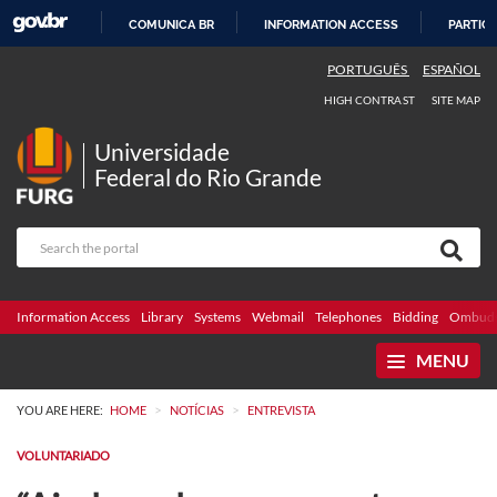
COMUNICA BR
INFORMATION ACCESS
PARTICI
SKIP
PORTUGUÊS
ESPAÑOL
TO
HIGH CONTRAST
SITE MAP
CONTENT
Universidade
Federal do Rio Grande
Information Access
Library
Systems
Webmail
Telephones
Bidding
Ombuds
MENU
>
>
YOU ARE HERE:
HOME
NOTÍCIAS
ENTREVISTA
VOLUNTARIADO