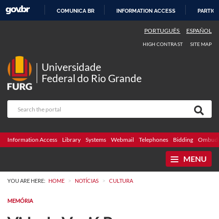
COMUNICA BR
INFORMATION ACCESS
PARTICI
SKIP
PORTUGUÊS
ESPAÑOL
TO
HIGH CONTRAST
SITE MAP
CONTENT
Universidade
Federal do Rio Grande
Information Access
Library
Systems
Webmail
Telephones
Bidding
Ombuds
MENU
>
>
YOU ARE HERE:
HOME
NOTÍCIAS
CULTURA
MEMÓRIA