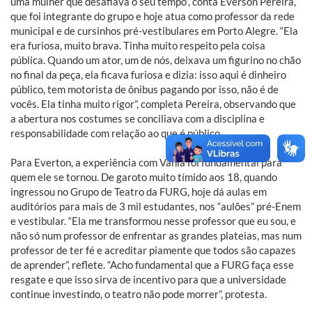
uma mulher que desafiava o seu tempo”, conta Everson Pereira,
que foi integrante do grupo e hoje atua como professor da rede
municipal e de cursinhos pré-vestibulares em Porto Alegre. “Ela
era furiosa, muito brava. Tinha muito respeito pela coisa
pública. Quando um ator, um de nós, deixava um figurino no chão
no final da peça, ela ficava furiosa e dizia: isso aqui é dinheiro
público, tem motorista de ônibus pagando por isso, não é de
vocês. Ela tinha muito rigor”, completa Pereira, observando que
a abertura nos costumes se conciliava com a disciplina e
responsabilidade com relação ao que é público.
Para Everton, a experiência com Vaniá foi fundamental para
quem ele se tornou. De garoto muito tímido aos 18, quando
ingressou no Grupo de Teatro da FURG, hoje dá aulas em
auditórios para mais de 3 mil estudantes, nos “aulões” pré-Enem
e vestibular. “Ela me transformou nesse professor que eu sou, e
não só num professor de enfrentar as grandes plateias, mas num
professor de ter fé e acreditar piamente que todos são capazes
de aprender”, reflete. “Acho fundamental que a FURG faça esse
resgate e que isso sirva de incentivo para que a universidade
continue investindo, o teatro não pode morrer”, protesta.