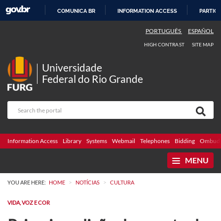
COMUNICA BR
INFORMATION ACCESS
PARTICI
SKIP
PORTUGUÊS
ESPAÑOL
TO
HIGH CONTRAST
SITE MAP
CONTENT
Universidade
Federal do Rio Grande
Information Access
Library
Systems
Webmail
Telephones
Bidding
Ombuds
MENU
>
>
YOU ARE HERE:
HOME
NOTÍCIAS
CULTURA
VIDA, VOZ E COR