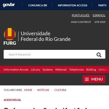
COMUNICA BR
INFORMATION ACCESS
PARTICI
SKIP
PORTUGUÊS
ESPAÑOL
TO
HIGH CONTRAST
SITE MAP
CONTENT
Universidade
Federal do Rio Grande
Information Access
Library
Systems
Webmail
Telephones
Bidding
Ombuds
MENU
>
>
YOU ARE HERE:
HOME
NOTÍCIAS
CULTURA
AUDIOVISUAL