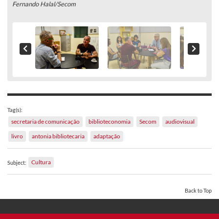
Fernando Halal/Secom
Tag(s):
secretaria de comunicação
biblioteconomia
Secom
audiovisual
livro
antonia bibliotecaria
adaptação
Cultura
Subject:
Back to Top