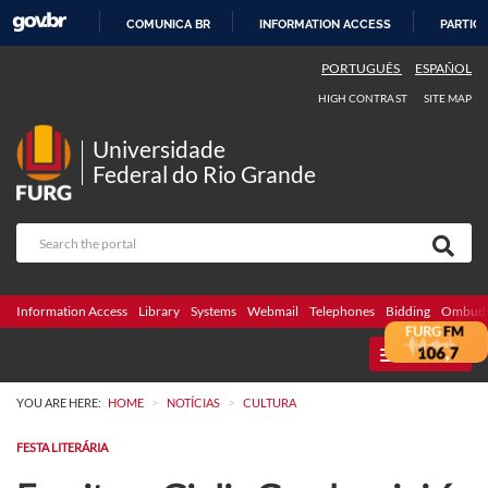
COMUNICA BR
INFORMATION ACCESS
PARTICI
SKIP
PORTUGUÊS
ESPAÑOL
TO
HIGH CONTRAST
SITE MAP
CONTENT
Universidade
Federal do Rio Grande
Information Access
Library
Systems
Webmail
Telephones
Bidding
Ombuds
MENU
>
>
YOU ARE HERE:
HOME
NOTÍCIAS
CULTURA
FESTA LITERÁRIA