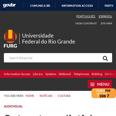
COMUNICA BR
INFORMATION ACCESS
PARTICI
SKIP
PORTUGUÊS
ESPAÑOL
TO
HIGH CONTRAST
SITE MAP
CONTENT
Universidade
Federal do Rio Grande
Information Access
Library
Systems
Webmail
Telephones
Bidding
Ombuds
MENU
>
>
YOU ARE HERE:
HOME
NOTÍCIAS
CULTURA
AUDIOVISUAL