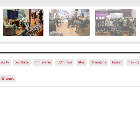
urg tv
paralaxe
minissérie
l32 filmes
fitec
filmagens
teaser
making 
50 anos