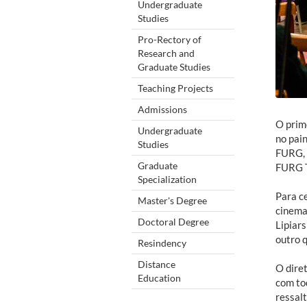
Undergraduate
Studies
Pro-Rectory of
Research and
Graduate Studies
Teaching Projects
Admissions
O prime
Undergraduate
no pai
Studies
FURG, 
Graduate
FURG TV
Specialization
Para c
Master's Degree
cinema
Doctoral Degree
Lipiars
outro 
Resindency
Distance
O diret
Education
com to
ressal