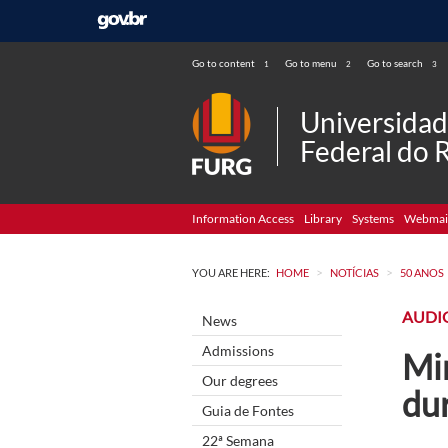
Go to content
Go to menu
Go to search
1
2
3
Universida
Federal do 
Information Access
Library
Systems
Webmai
>
>
YOU ARE HERE:
HOME
NOTÍCIAS
50 ANOS
AUDI
News
Admissions
Min
Our degrees
du
Guia de Fontes
22ª Semana