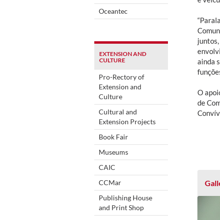
Oceantec
“Parala
Comuni
juntos
envolvi
EXTENSION AND
CULTURE
ainda s
funçõe
Pro-Rectory of
Extension and
O apoi
Culture
de Com
Cultural and
Convív
Extension Projects
Book Fair
Museums
CAIC
CCMar
Gall
Publishing House
and Print Shop