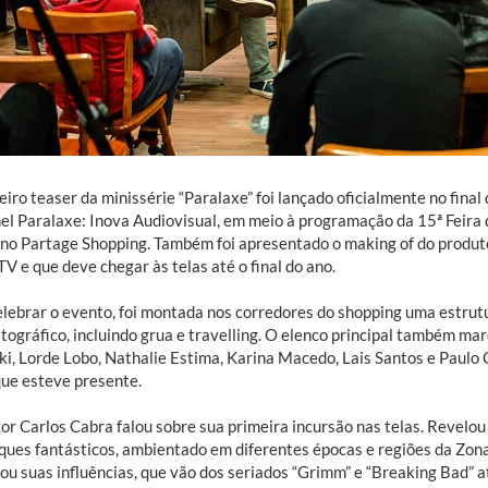
iro teaser da minissérie “Paralaxe” foi lançado oficialmente no final
nel Paralaxe: Inova Audiovisual, em meio à programação da 15ª Feira 
no Partage Shopping. Também foi apresentado o making of do produto
 e que deve chegar às telas até o final do ano.
elebrar o evento, foi montada nos corredores do shopping uma estrut
tográfico, incluindo grua e travelling. O elenco principal também ma
ki, Lorde Lobo, Nathalie Estima, Karina Macedo, Lais Santos e Paulo 
que esteve presente.
or Carlos Cabra falou sobre sua primeira incursão nas telas. Revelou q
ques fantásticos, ambientado em diferentes épocas e regiões da Zon
tou suas influências, que vão dos seriados “Grimm” e “Breaking Bad” a