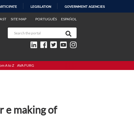
ARTICIPATE
LEGISLATION
GOVERNMENT AGENCIES
AST
SITE MAP
PORTUGUÊS
ESPAÑOL
om A to Z
AVA FURG
r e making of