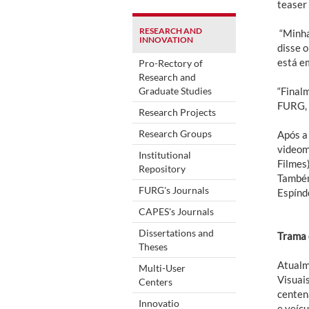
teaser
RESEARCH AND
“Minha
INNOVATION
disse o
está e
Pro-Rectory of
Research and
Graduate Studies
“Final
FURG, 
Research Projects
Research Groups
Após a
videom
Institutional
Filmes
Repository
Também
FURG's Journals
Espínd
CAPES's Journals
Dissertations and
Trama 
Theses
Atualm
Multi-User
Visuai
Centers
centená
Innovatio
e veíc