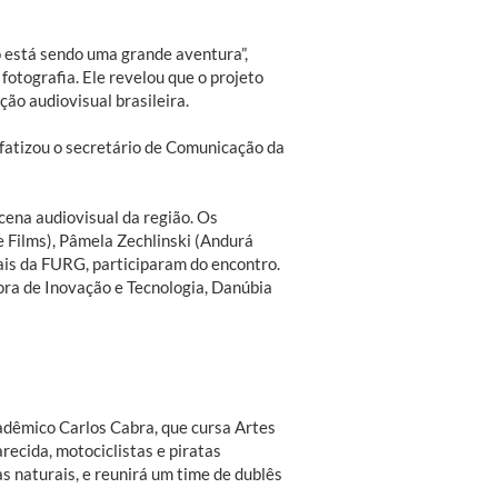
o está sendo uma grande aventura”,
fotografia. Ele revelou que o projeto
ão audiovisual brasileira.
nfatizou o secretário de Comunicação da
cena audiovisual da região. Os
 Films), Pâmela Zechlinski (Andurá
ais da FURG, participaram do encontro.
ora de Inovação e Tecnologia, Danúbia
cadêmico Carlos Cabra, que cursa Artes
recida, motociclistas e piratas
as naturais, e reunirá um time de dublês