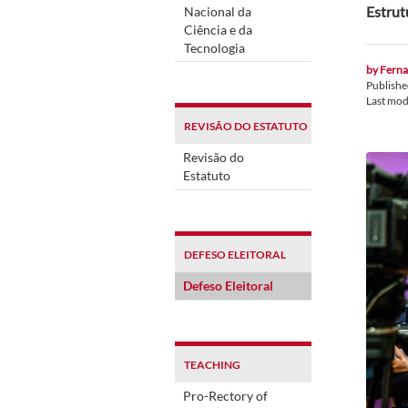
Estrut
Nacional da
Ciência e da
Tecnologia
by
Ferna
Publish
Last mod
REVISÃO DO ESTATUTO
Revisão do
Estatuto
DEFESO ELEITORAL
Defeso Eleitoral
TEACHING
Pro-Rectory of