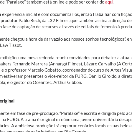
 de “Paralaxe” também está online e pode ser conferido
aqui
.
 experiência inicial é com documentários, então trabalhar com ficçã
 produtor Pablo Bech, da L32 Filmes, que também assina a direção de 
m fase de captação de recursos através de editais de fomento à produç
mente chegou a hora de dar vazão aos nossos sonhos tecnológicos”, e
Law Tissot.
 exibição, uma mesa redonda reuniu convidados para debater a atual 
akers Fernando Marrera (Anhangá Filmes), Lázaro Carvalho (A Corte
) e o professor Marcelo Gobatto, coordenador do curso de Artes Visu
 estiveram presentes o vice-reitor da FURG, Danilo Giroldo, a diret
ola, e o gestor do Oceantec, Arthur Gibbon.
original
ente em fase de pré-produção, “Paralaxe” é escrita e dirigida pelo a
s na FURG. A trama é original e reúne uma jovem universitária desapa
rios. A ambiciosa produção irá explorar cenários locais e suas belez
ulos em cenas de ação inéditas em Rio Grande.