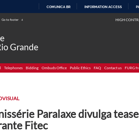
COMUNICA BR
INFORMATION ACCESS
P
SKIP
HIGH CONTR
Go to footer
4
TO
CONTENT
de
Rio Grande
l
Telephones
Bidding
Ombuds Office
Public Ethics
FAQ
Contact us
FURG fr
OVISUAL
issérie Paralaxe divulga tease
rante Fitec