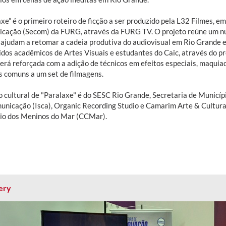
xe” é o primeiro roteiro de ficção a ser produzido pela L32 Filmes, e
cação (Secom) da FURG, através da FURG TV. O projeto reúne um num
, ajudam a retomar a cadeia produtiva do audiovisual em Rio Grande 
dos acadêmicos de Artes Visuais e estudantes do Caic, através do pro
erá reforçada com a adição de técnicos em efeitos especiais, maquiad
s comuns a um set de filmagens.
o cultural de "Paralaxe" é do SESC Rio Grande, Secretaria de Municípi
unicação (Isca), Organic Recording Studio e Camarim Arte & Cultura.
io dos Meninos do Mar (CCMar).
ery