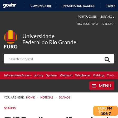
COMUNICA BR
INFORMATION ACCESS
PARTICI
SKIP
PORTUGUÊS
ESPAÑOL
TO
HIGH CONTRAST
SITE MAP
CONTENT
Universidade
Federal do Rio Grande
Information Access
Library
Systems
Webmail
Telephones
Bidding
Ombuds
MENU
>
>
YOU ARE HERE:
HOME
NOTÍCIAS
50 ANOS
50 ANOS