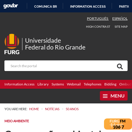
COMUNICA BR
INFORMATION ACCESS
PARTICI
SKIP
PORTUGUÊS
ESPAÑOL
TO
HIGH CONTRAST
SITE MAP
CONTENT
Universidade
Federal do Rio Grande
Information Access
Library
Systems
Webmail
Telephones
Bidding
Ombuds
MENU
>
>
YOU ARE HERE:
HOME
NOTÍCIAS
50 ANOS
MEIO AMBIENTE