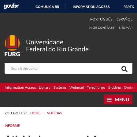
COMUNICA BR
INFORMATION ACCESS
PARTICI
SKIP
PORTUGUÊS
ESPAÑOL
TO
HIGH CONTRAST
SITE MAP
CONTENT
Universidade
Federal do Rio Grande
Information Access
Library
Systems
Webmail
Telephones
Bidding
Ombuds
MENU
>
YOU ARE HERE:
HOME
NOTÍCIAS
INFORME