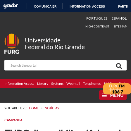
COMUNICA BR
INFORMATION ACCESS
PARTICI
SKIP
PORTUGUÊS
ESPAÑOL
TO
HIGH CONTRAST
SITE MAP
CONTENT
Universidade
Federal do Rio Grande
Information Access
Library
Systems
Webmail
Telephones
Bidding
Ombuds
MENU
>
YOU ARE HERE:
HOME
NOTÍCIAS
CAMPANHA