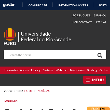
COMUNICA BR
INFORMATION ACCESS
PARTICI
SKIP
PORTUGUÊS
ESPAÑOL
TO
HIGH CONTRAST
SITE MAP
CONTENT
Universidade
Federal do Rio Grande
Information Access
Library
Systems
Webmail
Telephones
Bidding
Ombuds
MENU
>
YOU ARE HERE:
HOME
NOTÍCIAS
PANDEMIA