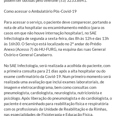
podem ser obtidas pelo telefone (53) 3233.8841.
Como acessar o Ambulatório Pós-Covid-19
Para acessar o serviço, o paciente deve comparecer, portando a
nota de alta hospitalar ou encaminhamento médico (para os
casos em que não houve internação hospitalar), no SAE
Infectologia de segunda a sexta-feira, das 8h às 12h e das 13h
às 16h30. O Serviço está localizado no 2º andar do Prédio
Anexo (Acesso 7) do HU-FURG, na esquina das ruas General
Osório e General Canabarro.
No SAE Infectologia, será realizada a acolhida do paciente, com
a primeira consulta para 21 dias após a alta hospitalar ou do
exame confirmatório da Covid-19. Num primeiro momento será
realizada uma avaliação que inclui exames laboratoriais, de
imagem e eletrocardiograma, bem como consultas com
pneumologista, cardiologista, neurologista, nutricionista e
psicólogo. Após liberação do pneumologista e do cardiologista, o
paciente é encaminhado para reabilitação física e respiratória
com os profissionais da Unidade de Reabilitação e da Rimhas,
nas especialidades de Fisioterapia e Educação Física.