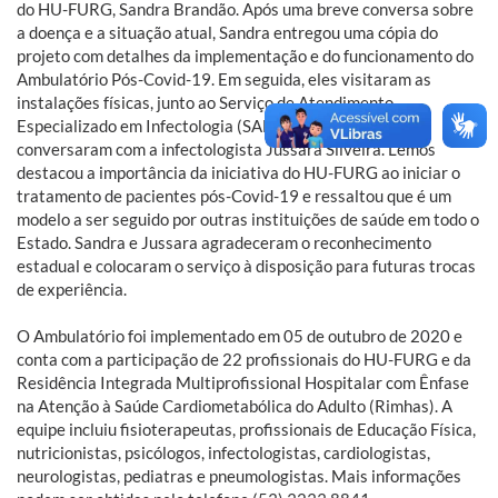
do HU-FURG, Sandra Brandão. Após uma breve conversa sobre
a doença e a situação atual, Sandra entregou uma cópia do
projeto com detalhes da implementação e do funcionamento do
Ambulatório Pós-Covid-19. Em seguida, eles visitaram as
instalações físicas, junto ao Serviço de Atendimento
Especializado em Infectologia (SAE Infectologia), e
conversaram com a infectologista Jussara Silveira. Lemos
destacou a importância da iniciativa do HU-FURG ao iniciar o
tratamento de pacientes pós-Covid-19 e ressaltou que é um
modelo a ser seguido por outras instituições de saúde em todo o
Estado. Sandra e Jussara agradeceram o reconhecimento
estadual e colocaram o serviço à disposição para futuras trocas
de experiência.
O Ambulatório foi implementado em 05 de outubro de 2020 e
conta com a participação de 22 profissionais do HU-FURG e da
Residência Integrada Multiprofissional Hospitalar com Ênfase
na Atenção à Saúde Cardiometabólica do Adulto (Rimhas). A
equipe incluiu fisioterapeutas, profissionais de Educação Física,
nutricionistas, psicólogos, infectologistas, cardiologistas,
neurologistas, pediatras e pneumologistas. Mais informações