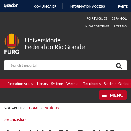
COMUNICA BR
INFORMATION ACCESS
PARTICI
SKIP
PORTUGUÊS
ESPAÑOL
TO
HIGH CONTRAST
SITE MAP
CONTENT
Universidade
Federal do Rio Grande
Information Access
Library
Systems
Webmail
Telephones
Bidding
Ombuds
MENU
>
YOU ARE HERE:
HOME
NOTÍCIAS
CORONAVÍRUS