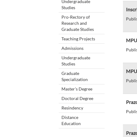
Undergraduate
Studies
Inscr
Pro-Rectory of
Publi
Research and
Graduate Studies
Teaching Projects
MPU:
Admissions
Publi
Undergraduate
Studies
MPU: 
Graduate
Specialization
Publi
Master's Degree
Doctoral Degree
Prazo
Resindency
Publi
Distance
Education
Prazo