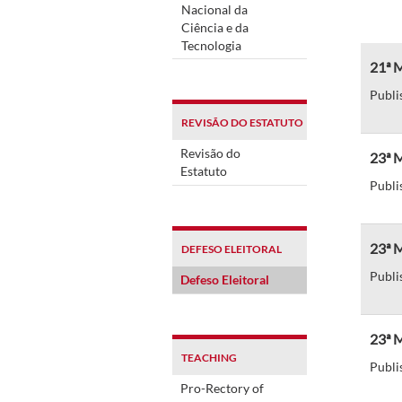
Nacional da
Ciência e da
Tecnologia
21ª M
Publi
REVISÃO DO ESTATUTO
Revisão do
23ª M
Estatuto
Publi
23ª M
DEFESO ELEITORAL
Publi
Defeso Eleitoral
23ª M
TEACHING
Publi
Pro-Rectory of