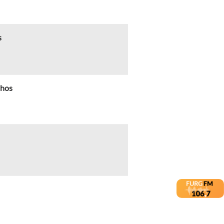
s
lhos