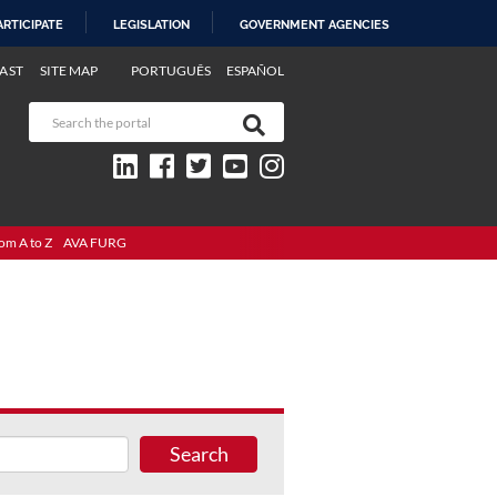
ARTICIPATE
LEGISLATION
GOVERNMENT AGENCIES
AST
SITE MAP
PORTUGUÊS
ESPAÑOL
om A to Z
AVA FURG
Search