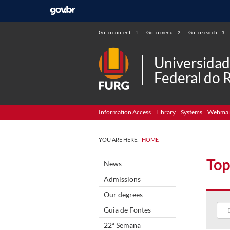
Go to content
Go to menu
Go to search
1
2
3
Universida
Federal do 
Information Access
Library
Systems
Webmai
YOU ARE HERE:
HOME
Top
News
Admissions
Our degrees
Guia de Fontes
22ª Semana