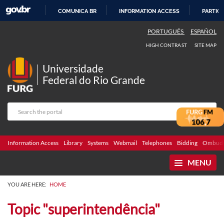
COMUNICA BR
INFORMATION ACCESS
PARTICI
SKIP
PORTUGUÊS
ESPAÑOL
TO
HIGH CONTRAST
SITE MAP
CONTENT
Universidade
Federal do Rio Grande
Information Access
Library
Systems
Webmail
Telephones
Bidding
Ombuds
MENU
YOU ARE HERE:
HOME
Topic "superintendência"