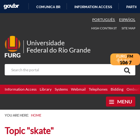
COMUNICA BR
INFORMATION ACCESS
PARTICI
SKIP
PORTUGUÊS
ESPAÑOL
TO
HIGH CONTRAST
SITE MAP
CONTENT
Universidade
Federal do Rio Grande
Information Access
Library
Systems
Webmail
Telephones
Bidding
Ombuds
MENU
YOU ARE HERE:
HOME
Topic "skate"