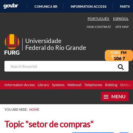
COMUNICA BR
INFORMATION ACCESS
PARTICI
SKIP
PORTUGUÊS
ESPAÑOL
TO
HIGH CONTRAST
SITE MAP
CONTENT
Universidade
Federal do Rio Grande
Information Access
Library
Systems
Webmail
Telephones
Bidding
Ombuds
MENU
YOU ARE HERE:
HOME
Topic "setor de compras"